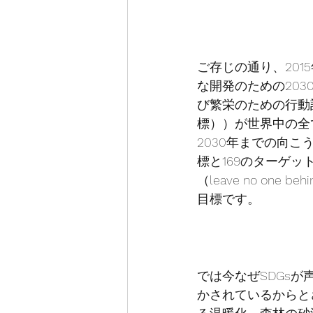
ご存じの通り、20
な開発のための20
び繁栄のための行動計画と
標））が世界中の全
2030年までの向こ
標と169のターゲ
（leave no o
目標です。
では今なぜSDGs
かされているからと