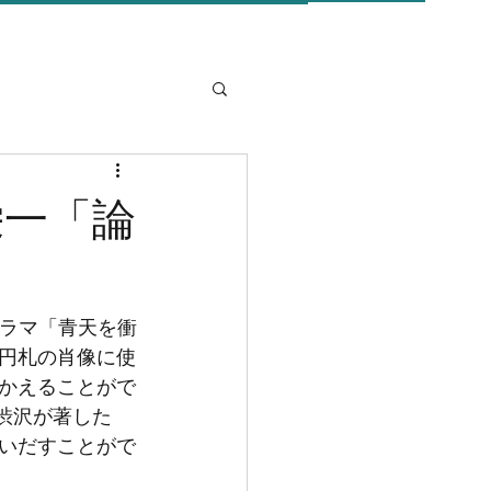
栄一「論
ドラマ「青天を衝
円札の肖像に使
かえることがで
渋沢が著した
いだすことがで