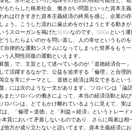
漠化、水不足といった地球そのものの持続可能性と、短
業がもたらした格差社会、働きがい問題といった資本主
われは行きすぎた資本主義経済の終焉を感じ、企業の
しょう。こうした流れに歯止めをかけようとする動きが
いうスローガンを掲げたSDGsなのです。SDGsという
どうしたらよいのかを問い直し、人の幸せというものを
て自律的な運動システムになってしまった世界をもう一
いう人間性回復の運動といえます。
算盤」で、主旨として述べているのが「道徳経済合一」
して活躍するなかで、公益を追求する「倫理」と合理的
両立を常にテーマとし、道徳と経済は両立できるという
盤」には次のような一文があります。“ソロバンは「論
もまたソロバンの働きによって、本当の経済活動と結び
ソロバンは、とてもかけ離れているように見えて、実は
渋沢は、「倫理＝道徳」と「利益＝経済」というトレード
を本質において矛盾しないものであり、さらに両者は相
ば他方が成り立たないと説いてます。資本主義経済にお