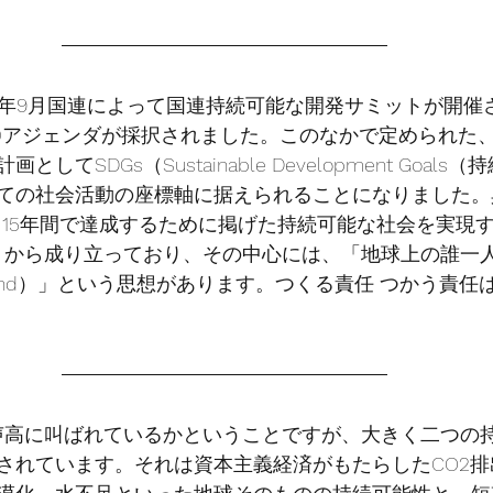
15年9月国連によって国連持続可能な開発サミットが開催
30アジェンダが採択されました。このなかで定められた
してSDGs（Sustainable Development Goal
ての社会活動の座標軸に据えられることになりました。
う15年間で達成するために掲げた持続可能な社会を実現す
ットから成り立っており、その中心には、「地球上の誰一
ne behind）」という思想があります。つくる責任 つかう責任
が声高に叫ばれているかということですが、大きく二つの
されています。それは資本主義経済がもたらしたCO2