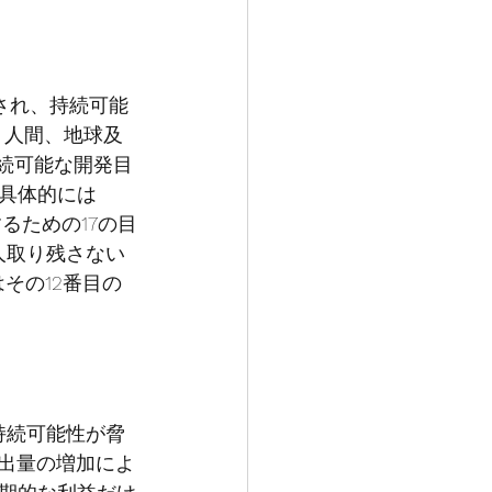
され、持続可能
、人間、地球及
s（持続可能な開発目
具体的には
るための17の目
人取り残さない
はその12番目の
持続可能性が脅
排出量の増加によ