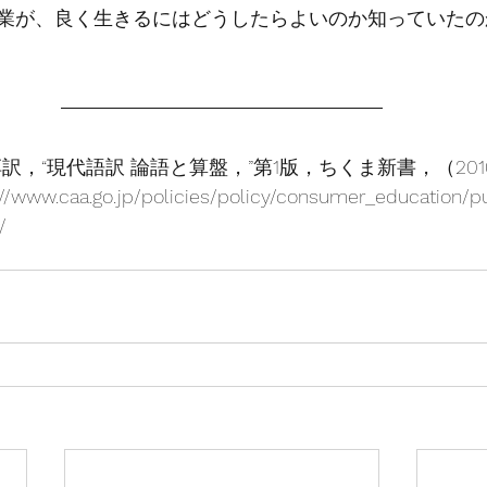
業が、良く生きるにはどうしたらよいのか知っていたの
訳，“現代語訳 論語と算盤，”第1版，ちくま新書，（201
w.caa.go.jp/policies/policy/consumer_education/p
/