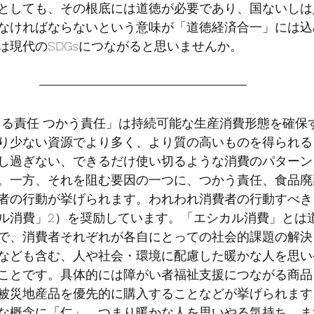
としても、その根底には道徳が必要であり、国ないしは
なければならないという意味が「道徳経済合一」には込
は現代のSDGsにつながると思いませんか。
「つくる責任 つかう責任」は持続可能な生産消費形態を確
り少ない資源でより多く、より質の高いものを得られる
し過ぎない、できるだけ使い切るような消費のパターン
。一方、それを阻む要因の一つに、つかう責任、食品廃
者の行動が挙げられます。われわれ消費者の行動すべき
ル消費」2）を奨励しています。「エシカル消費」とは
で、消費者それぞれが各自にとっての社会的課題の解決
なども含む、人や社会・環境に配慮した暖かな人を思い
ことです。具体的には障がい者福祉支援につながる商品
被災地産品を優先的に購入することなどが挙げられます
な概念に「仁」、つまり暖かな人を思いやる気持ち、ま