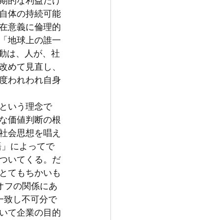
期的な利益だけ
義自体の持続可能
存在意義に倫理的
「地球上の誰一
運動は、人が、社
改めて見直し、
度われわれ自身
という理念で
な価値判断の根
社会思想を唱え
語」によってで
ついてくる。だ
とてもちかいも
オフの関係にあ
一致し不可分で
いて企業の目的