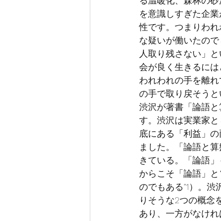
る温暖化、森林の砂
を意識しすぎた企
性です。つまりわれ
な疑いが働いたので
人取り残さない」と
会が良く生きるには
われわれの手を離れ
の手で取り戻そうと
渋沢が著書「論語と
す。渋沢は実業家と
底にある「利益」の
ました。「論語と算
きている。「論語」
からこそ「論語」と
のでもある”1）。
りそうな2つの概念
あり、一方がなけれ