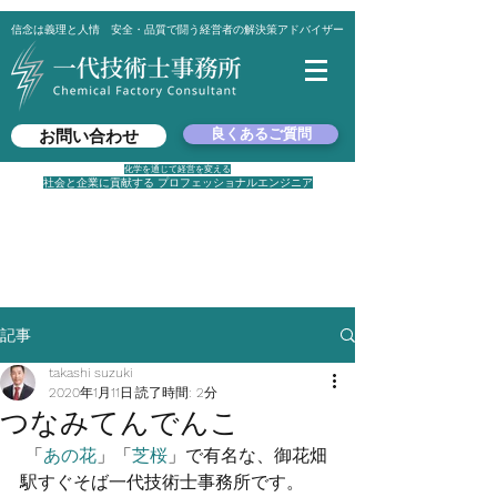
信念は義理と人情 安全・品質で闘う経営者の解決策アドバイザー
良くあるご質問
お問い合わせ
化学を通じて経営を変える
社会と企業に貢献する プロフェッショナルエンジニア
平日 8：30 ～ 17：00
✉
suzuki@ichidai-peoffice.com
☎
080-6002-1436
🏡 東京都港区西新橋2-8-1
​ ワカサビル4F
記事
takashi suzuki
2020年1月11日
読了時間: 2分
つなみてんでんこ
 「
あの花
」「
芝桜
」で有名な、御花畑
駅すぐそば一代技術士事務所です。 