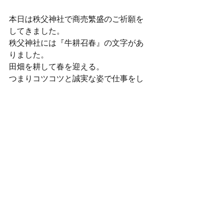
本日は秩父神社で商売繁盛のご祈願を
してきました。
秩父神社には『牛耕召春』の文字があ
りました。
田畑を耕して春を迎える。
つまりコツコツと誠実な姿で仕事をし
て成果を出すという意味でしょう。
誠実な相手とこちらも誠実は対応をし
て大きなビジネスチャンスをつかみた
いと思います。
本年もどうぞよろしくお願いいたしま
す。
一代技術士事務所　鈴木