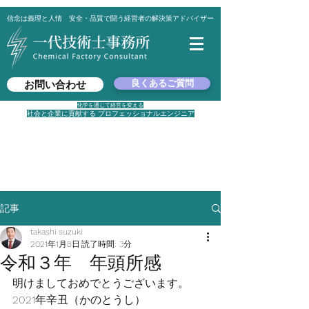
信念は義理と人情 安全・品質で闘う経営者の解決策アドバイザー
良くあるご質問
お問い合わせ
化学を通じて経営を変える
社会と企業に貢献する プロフェッショナルエンジニア
平日 8：30 ～ 17：00
✉
suzuki@ichidai-peoffice.com
☎
080-6002-1436
🏡 東京都港区西新橋2-8-1
​ ワカサビル4F
記事
takashi suzuki
2021年1月8日
読了時間: 3分
令和３年 年頭所感
明けましておめでとうございます。
2021年辛丑（かのとうし）