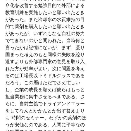
命化を改善する勉強目的で外部による
教育訓練を実施したいと願い出たとき
があった。また冷却水の水質維持の目
的で薬剤を購入したいと願い出たとき
があったが、いずれもなぜ自社の努力
でできないのかと問われた。当時何と
言ったかは記憶にないが、まず、凝り
固まった考えのもと同様の失敗を繰り
返すよりも外部専門家の意見を取り入
れた方が効率がよい。次に問題を考え
るのは工場長以下ミドルクラスである
だろう。この層はただでさえ忙しい
し、企業の成長を願えば彼らはもっと
担当業務に集中させるべきである。さ
らに、自前主義でトライアンドエラー
をしてなんとかかんとか出す答えより
も1時間のセミナー、わずかの薬剤のほ
うが安価なのである。人間に平等なの