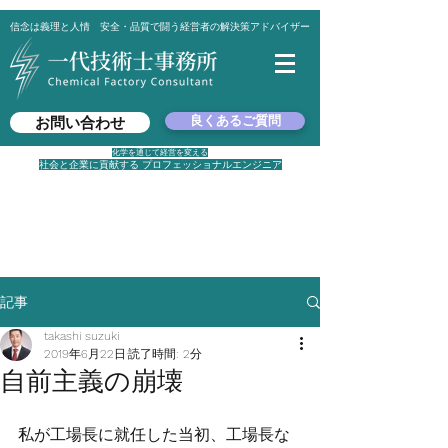
信念は義理と人情 安全・品質で闘う経営者の解決策アドバイザー
良くあるご質問
お問い合わせ
化学を通じて経営を変える
社会と企業に貢献する プロフェッショナルエンジニア
平日 8：30 ～ 17：00
✉
suzuki@ichidai-peoffice.com
☎
080-6002-1436
🏡 東京都港区西新橋2-8-1
​ ワカサビル4F
記事
takashi suzuki
2019年6月22日
読了時間: 2分
自前主義の崩壊
私が工場長に就任した当初、工場長な