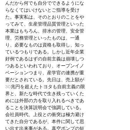
んだから何でも自分でできるようにな
らなくてはいけないとご指導を受け
た。事実私は、そのとおりのことをや
ってみて、生産管理品質管理といった
本業はもちろん、排水の管理、安全管
理、労務管理といったものは、一通
り、必要なものは資格も取得し、知っ
ているつもりである。しかし近年企業
好例であるはずの自前主義は崩壊しつ
つあるといわれており、オープンイノ
ベーションつまり、産学官の連携が重
要だとされている。先日は、売上額が
30兆円を超えたトヨタも自前主義の限
界と、新たな時代で生き残っていくた
めには外部の力を取り入れるべきであ
ることを決算説明会で強調している。
会社員時代、上役との衝突は極力避け
てきた自分であるが、本件に関して思
い出す出来事がある。真空ポンプの短