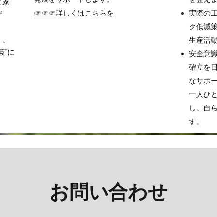
と家
☞☞☞詳しくはこちらを
実際の
ず
ク低減
く、
生産活
策”に
安全意
確立を
なサポ
一人ひ
し、自
す。
お問い合わせ