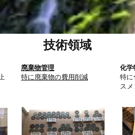
技術領域
廃棄物管理
化学
止
特に廃棄物の費用削減
特に
スメ