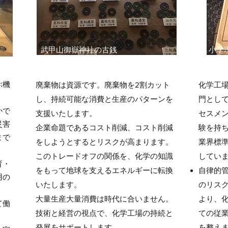
武甲山御嶽神社の古銭
小学
ぶ機
廃棄物は資源です。廃棄物を2割カット
化学工
し、持続可能な消費と生産のパターンを
門とし
かで
支援いたします。
セスメ
災害
企業命題であるコスト削減、コスト削減
験を持
まで
をしようとするとリスクが高まります。
業界標
このトレードオフの関係を、化学の知識
してい
育・
をもって地球を支えるエネルギーに転換
自律的
用の
いたします。
のリス
大量生産大量消費は時代に合いません。
より、
て働
技術と経営の視点で、化学工場の持続と
ての従
発展をサポートします。
を整え