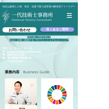
信念は義理と人情 安全・品質で闘う経営者の解決策アドバイザー
良くあるご質問
お問い合わせ
化学を通じて経営を変える
社会と企業に貢献する プロフェッショナルエンジニア
平日 8：30 ～ 17：00
✉
suzuki@ichidai-peoffice.com
☎
080-6002-1436
🏡 東京都港区西新橋2-8-1
​ ワカサビル4F
業務内容 Business Guide