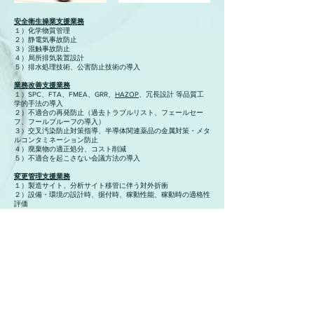
安全衛生操業支援​業務
１）化学物質管理
２）静電気事故防止
３）混触事故防止
４）局所排気装置設計
５）排水処理技術、公害防止技術の導入
業務改善支援業務
１）SPC、FTA、FMEA、GRR、
HAZOP
、冗長設計 等品質工
学的手法の導入
２）不適合の再発防止（過去トラブルリスト、フェールセー
フ、フールプルーフの導入）
３）交叉汚染防止対策指導、半導体関連薬品の金属対策・メタ
ルコンタミネーション防止
４）廃棄物の適正処分、コスト削減
５）不適合を起こさない会議方法の導入
変更管理支援業務
１）製造サイト、分析サイト移管に伴う対外折衝
２）設備・環境の設計時、据付時、稼動性能、稼動時の適格性
評価
３）サプライチェーンマネジメント
４）サプライヤー監査代行（海外可）
５）技術移管の妥当性評価
各種届出代行業務
１）消防関係
２）PRTR制度関係
３）労基関係
４）公害防止関係
５）高圧ガス関係